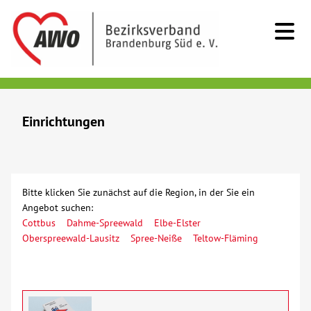
Kids & Teens
Einrichtungen
Senioren
Menschen mit Behinderung
Bitte klicken Sie zunächst auf die Region, in der Sie ein
Angebot suchen:
Beratung & Hilfe
Cottbus
Dahme-Spreewald
Elbe-Elster
Oberspreewald-Lausitz
Spree-Neiße
Teltow-Fläming
Begegnung
Bildung