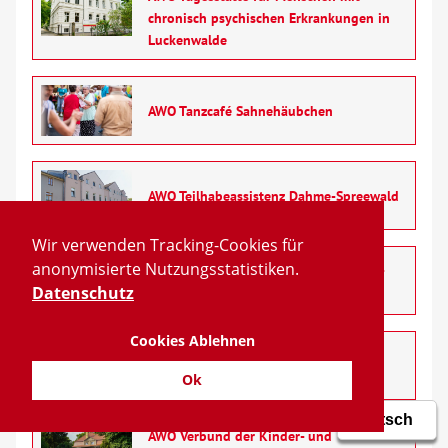
chronisch psychischen Erkrankungen in
Luckenwalde
AWO Tanzcafé Sahnehäubchen
AWO Teilhabeassistenz Dahme-Spreewald
Wir verwenden Tracking-Cookies für
anonymisierte Nutzungsstatistiken.
AWO Teilhabeassistenz Oberspreewald-
Datenschutz
Lausitz
Cookies Ablehnen
AWO Teilhabeassistenz Teltow-Fläming
Ok
AWO Verbund der Kinder- und