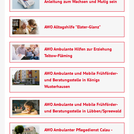
Anleitung zum Wachsen und Mutig sein
Über uns
AWO Alltagshilfe "Elster-Glanz"
Veranstaltungen
Spenden
AWO Ambulante Hilfen zur Erziehung
Teltow-Fläming
Mitmachen
AWO Ambulante und Mobile Frühförder-
Karriere
und Beratungsstelle in Königs
Wusterhausen
Ausbildung
AWO Ambulante und Mobile Frühförder-
und Beratungsstelle in Lübben/Spreewald
Glossar
Suche
AWO Ambulanter Pflegedienst Calau -