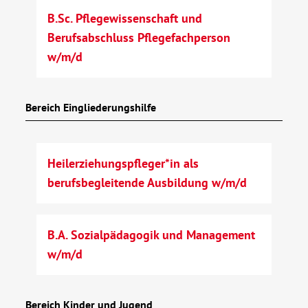
B.Sc. Pflegewissenschaft und
Über uns
Berufsabschluss Pflegefachperson
w/m/d
Veranstaltungen
Spenden
Bereich Eingliederungshilfe
Mitmachen
Heilerziehungspfleger*in als
Karriere
berufsbegleitende Ausbildung w/m/d
Ausbildung
B.A. Sozialpädagogik und Management
w/m/d
Glossar
Suche
Bereich Kinder und Jugend