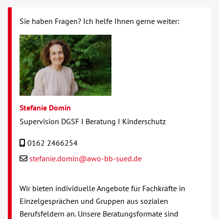
Hörbehinderung
Sie haben Fragen? Ich helfe Ihnen gerne weiter:
Migration
Schulden und Insolvenz
Schwangerschaft
Stefanie Domin
Supervision und Teambegleitung
Supervision DGSF I Beratung I Kinderschutz
0162 2466254
Wohnungslosigkeit
stefanie.domin@awo-bb-sued.de
Begegnung
Wir bieten individuelle Angebote für Fachkräfte in
Bildung
Einzelgesprächen und Gruppen aus sozialen
Berufsfeldern an. Unsere Beratungsformate sind