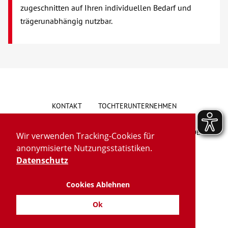
zugeschnitten auf Ihren individuellen Bedarf und
Über uns
trägerunabhängig nutzbar.
Veranstaltungen
Spenden
Mitmachen
KONTAKT
TOCHTERUNTERNEHMEN
Karriere
HINWEISGEBERSYSTEM
VORSCHLAG/BESCHWERDE
Wir verwenden Tracking-Cookies für
anonymisierte Nutzungsstatistiken.
Ausbildung
LIEFERKETTENGESETZ
BARRIEREFREIHEIT
Datenschutz
Glossar
Cookies Ablehnen
IMPRESSUM
DATENSCHUTZ
TRANSPARENZ
Ok
Suche