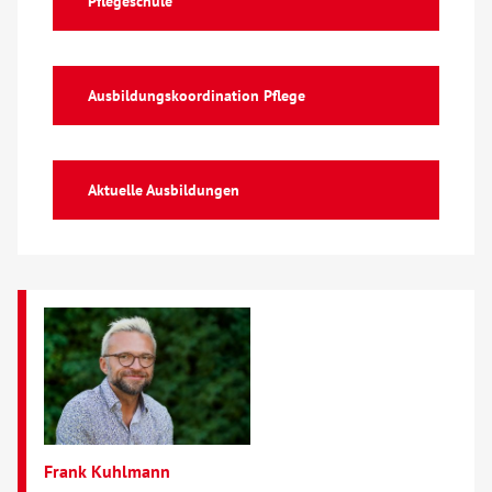
Pflegeschule
Über uns
Ausbildungskoordination Pflege
Veranstaltungen
Spenden
Aktuelle Ausbildungen
Mitmachen
Karriere
Ausbildung
Glossar
Frank Kuhlmann
Suche