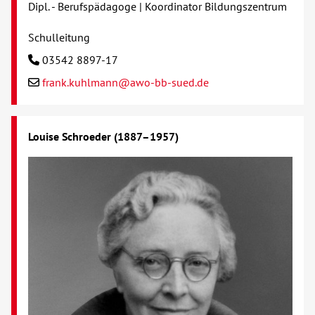
Dipl. - Berufspädagoge | Koordinator Bildungszentrum
Kontakt
Schulleitung
03542 8897-17
AWO BB Süd
frank.kuhlmann@awo-bb-sued.de
Louise Schroeder (1887–1957)