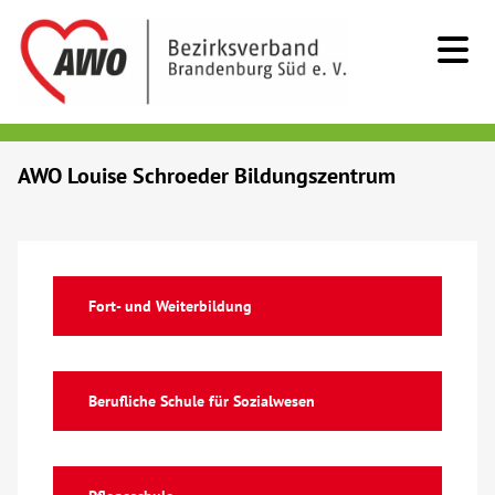
Kids & Teens
AWO Louise Schroeder Bildungszentrum
Senioren
Menschen mit Behinderung
Fort- und Weiterbildung
Beratung & Hilfe
Berufliche Schule für Sozialwesen
Begegnung
Bildung