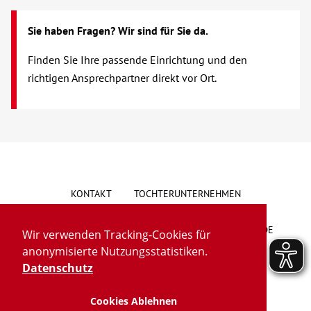
Verhinderungspflege
Sie haben Fragen? Wir sind für Sie da.
Vollstationäre Pflege
Finden Sie Ihre passende Einrichtung und den
richtigen Ansprechpartner direkt vor Ort.
Wohnen mit Service
Wohngruppen
Menschen mit Behinderung
KONTAKT
TOCHTERUNTERNEHMEN
Beratung & Hilfe
HINWEISGEBERSYSTEM
VORSCHLAG/BESCHWERDE
Wir verwenden Tracking-Cookies für
Begegnung
anonymisierte Nutzungsstatistiken.
LIEFERKETTENGESETZ
BARRIEREFREIHEIT
Datenschutz
Bildung
Cookies Ablehnen
IMPRESSUM
DATENSCHUTZ
TRANSPARENZ