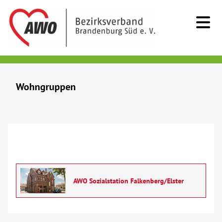
Kids & Teens
Wohngruppen
Senioren
Beratung
Kurzzeitpflege
Sozialstationen/Ambulante Pflege
AWO Sozialstation Falkenberg/Elster
Tagespflege