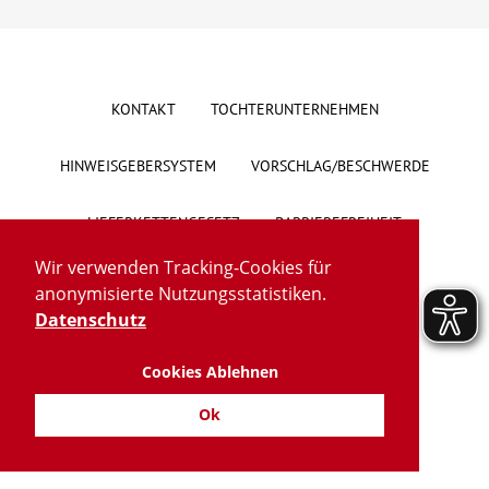
Über uns
Veranstaltungen
KONTAKT
TOCHTERUNTERNEHMEN
Spenden
HINWEISGEBERSYSTEM
VORSCHLAG/BESCHWERDE
LIEFERKETTENGESETZ
BARRIEREFREIHEIT
Mitmachen
Wir verwenden Tracking-Cookies für
IMPRESSUM
DATENSCHUTZ
TRANSPARENZ
Karriere
anonymisierte Nutzungsstatistiken.
Datenschutz
Ausbildung
Cookies Ablehnen
Glossar
Ok
Suche