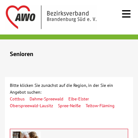
Kids & Teens
Senioren
Senioren
Beratung
Bitte klicken Sie zunächst auf die Region, in der Sie ein
Angebot suchen:
Kurzzeitpflege
Cottbus
Dahme-Spreewald
Elbe-Elster
Oberspreewald-Lausitz
Spree-Neiße
Teltow-Fläming
Sozialstationen/Ambulante Pflege
Tagespflege