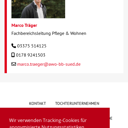
Marco Träger
Fachbereichsleitung Pflege & Wohnen
03375 514125
0178 9241503
marco.traeger@awo-bb-sued.de
KONTAKT
TOCHTERUNTERNEHMEN
HINWEISGEBERSYSTEM
VORSCHLAG/BESCHWERDE
Wir verwenden Tracking-Cookies für
anonymisierte Nutzungsstatistiken.