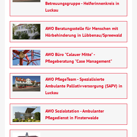
Betreuungsgruppe - Helferinnenkreis in
Über uns
Luckau
Veranstaltungen
AWO Beratungsstelle für Menschen mit
Hörbehinderung in Lübbenau/Spreewald
Spenden
AWO Büro "Calauer Mitte" -
Mitmachen
Pflegeberatung "Case Management"
Karriere
AWO PflegeTeam - Spezialisierte
Ambulante Palliativversorgung (SAPV) in
Ausbildung
Luckau
Glossar
AWO Sozialstation - Ambulanter
Pflegedienst in Finsterwalde
Suche