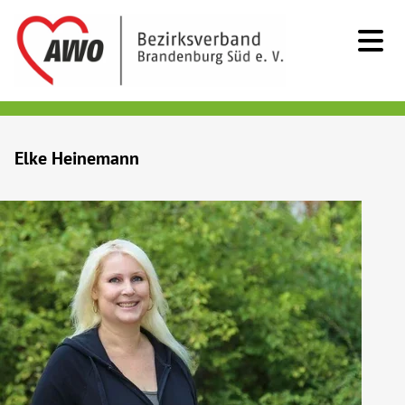
Kids & Teens
Elke Heinemann
Senioren
Menschen mit Behinderung
Beratung & Hilfe
Begegnung
Bildung