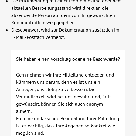
Die Rückmeldung mit einer Problemlösung oder dem
aktuellen Bearbeitungsstand wird direkt an die
Über uns
absendende Person auf dem von ihr gewünschten
Kommunikationsweg gegeben.
Veranstaltungen
Diese Antwort wird zur Dokumentation zusätzlich im
E-Mail-Postfach vermerkt.
Spenden
Sie haben einen Vorschlag oder eine Beschwerde?
Mitmachen
Gern nehmen wir Ihre Mitteilung entgegen und
Karriere
kümmern uns darum, denn es ist uns ein
Anliegen, uns stetig zu verbessern. Die
Vertraulichkeit wird bei uns gewahrt und, falls
Ausbildung
gewünscht, können Sie sich auch anonym
äußern.
Glossar
Für eine umfassende Bearbeitung Ihrer Mitteilung
ist es wichtig, dass Ihre Angaben so konkret wie
Suche
möglich sind.