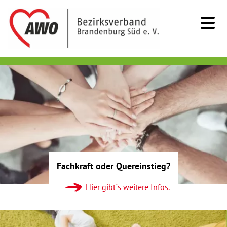
Kids & Teens
Senioren
Menschen mit Behinderung
Beratung & Hilfe
Fachkraft oder Quereinstieg?
Begegnung
Hier gibt´s weitere Infos.
Bildung