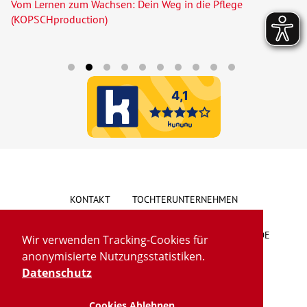
Vom Lernen zum Wachsen: Dein Weg in die Pflege
(KOPSCHproduction)
KONTAKT
TOCHTERUNTERNEHMEN
HINWEISGEBERSYSTEM
VORSCHLAG/BESCHWERDE
Wir verwenden Tracking-Cookies für
anonymisierte Nutzungsstatistiken.
LIEFERKETTENGESETZ
BARRIEREFREIHEIT
Datenschutz
Cookies Ablehnen
IMPRESSUM
DATENSCHUTZ
TRANSPARENZ