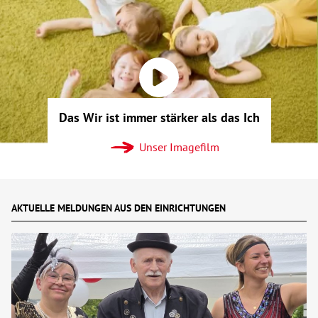
Über uns
Veranstaltungen
Spenden
Das Wir ist immer stärker als das Ich
Mitmachen
Unser Imagefilm
Karriere
AKTUELLE MELDUNGEN AUS DEN EINRICHTUNGEN
Ausbildung
Glossar
Suche