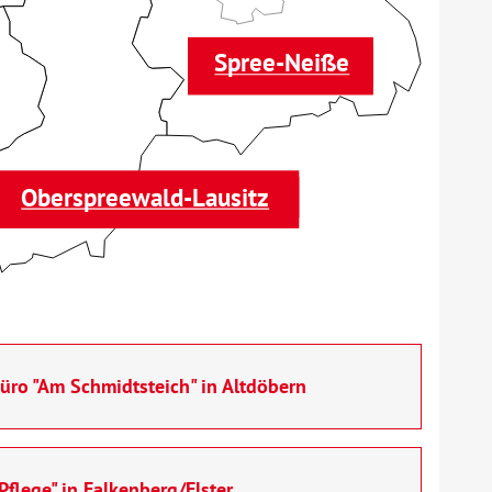
Spree-Neiße
Oberspreewald-Lausitz
o "Am Schmidtsteich" in Altdöbern
lege" in Falkenberg/Elster