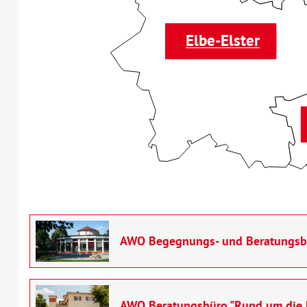
Elbe-Elster
AWO Begegnungs- und Beratungsbür
AWO Beratungsbüro "Rund um die Pf