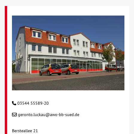
Kontakt
AWO BB Süd
03544 55589-20
geronto.luckau@awo-bb-sued.de
Bersteallee 21