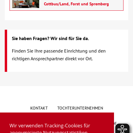
Cottbus/Land, Forst und Spremberg
Hörbehinderung
Migration
Sie haben Fragen? Wir sind für Sie da.
Schulden und Insolvenz
Finden Sie Ihre passende Einrichtung und den
Schwangerschaft
richtigen Ansprechpartner direkt vor Ort.
Supervision und Teambegleitung
Wohnungslosigkeit
Begegnung
KONTAKT
TOCHTERUNTERNEHMEN
Bildung
HINWEISGEBERSYSTEM
VORSCHLAG/BESCHWERDE
Wir verwenden Tracking-Cookies für
anonymisierte Nutzungsstatistiken.