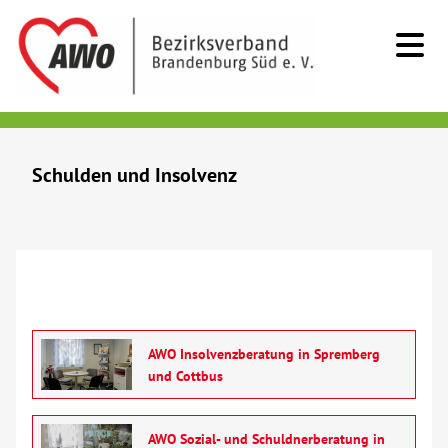
Kids & Teens
Schulden und Insolvenz
Senioren
Menschen mit Behinderung
Beratung & Hilfe
AWO Insolvenzberatung in Spremberg
Demenz
und Cottbus
Erziehungs- und Familienberatung
AWO Sozial- und Schuldnerberatung in