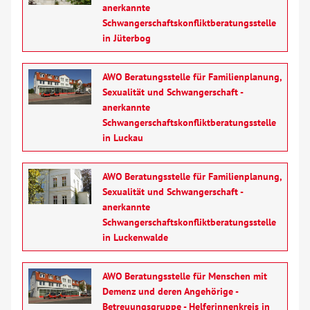
anerkannte
Über uns
Schwangerschaftskonfliktberatungsstelle
in Jüterbog
Veranstaltungen
AWO Beratungsstelle für Familienplanung,
Spenden
Sexualität und Schwangerschaft -
anerkannte
Schwangerschaftskonfliktberatungsstelle
Mitmachen
in Luckau
Karriere
AWO Beratungsstelle für Familienplanung,
Sexualität und Schwangerschaft -
anerkannte
Ausbildung
Schwangerschaftskonfliktberatungsstelle
in Luckenwalde
Glossar
AWO Beratungsstelle für Menschen mit
Suche
Demenz und deren Angehörige -
Betreuungsgruppe - Helferinnenkreis in