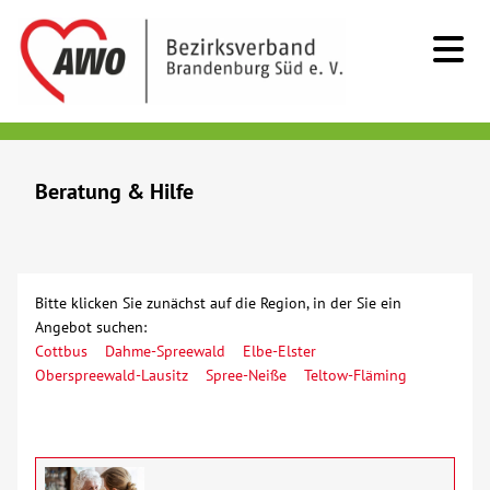
Kids & Teens
Beratung & Hilfe
Senioren
Menschen mit Behinderung
Bitte klicken Sie zunächst auf die Region, in der Sie ein
Angebot suchen:
Beratung & Hilfe
Cottbus
Dahme-Spreewald
Elbe-Elster
Oberspreewald-Lausitz
Spree-Neiße
Teltow-Fläming
Demenz
Erziehungs- und Familienberatung