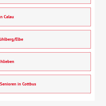
n Calau
ühlberg/Elbe
chlieben
 Senioren in Cottbus