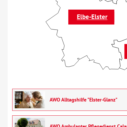
Elbe-Elster
AWO Alltagshilfe "Elster-Glanz"
AWO Ambulanter Pflegedienst Cala