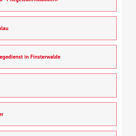
alau
egedienst in Finsterwalde
er