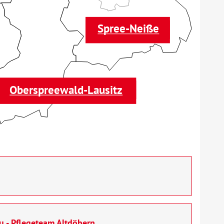
Spree-Neiße
Oberspreewald-Lausitz
u - Pflegeteam Altdöbern