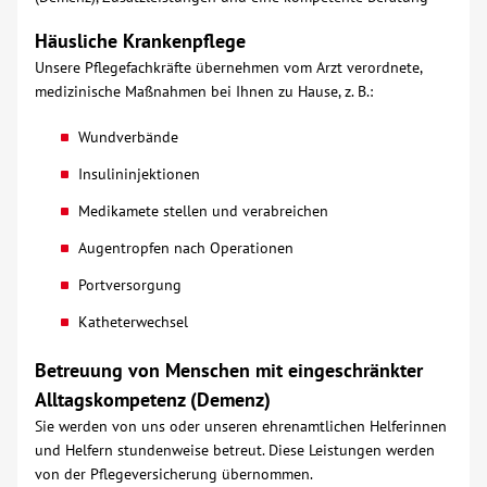
Über uns
Häusliche Krankenpflege
Unsere Pflegefachkräfte übernehmen vom Arzt verordnete,
medizinische Maßnahmen bei Ihnen zu Hause, z. B.:
Veranstaltungen
Wundverbände
Spenden
Insulininjektionen
Medikamete stellen und verabreichen
Mitmachen
Augentropfen nach Operationen
Karriere
Portversorgung
Katheterwechsel
Ausbildung
Betreuung von Menschen mit eingeschränkter
Alltagskompetenz (Demenz)
Glossar
Sie werden von uns oder unseren ehrenamtlichen Helferinnen
und Helfern stundenweise betreut. Diese Leistungen werden
Suche
von der Pflegeversicherung übernommen.