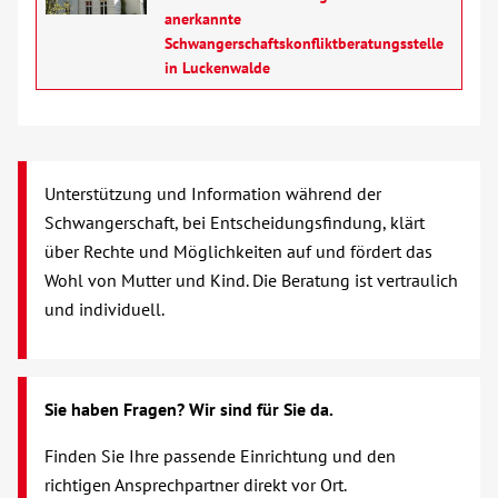
Senioren
anerkannte
Schwangerschaftskonfliktberatungsstelle
Menschen mit Behinderung
in Luckenwalde
Beratung & Hilfe
Unterstützung und Information während der
Begegnung
Schwangerschaft, bei Entscheidungsfindung, klärt
über Rechte und Möglichkeiten auf und fördert das
Bildung
Wohl von Mutter und Kind. Die Beratung ist vertraulich
und individuell.
Über uns
Veranstaltungen
Sie haben Fragen? Wir sind für Sie da.
Spenden
Finden Sie Ihre passende Einrichtung und den
richtigen Ansprechpartner direkt vor Ort.