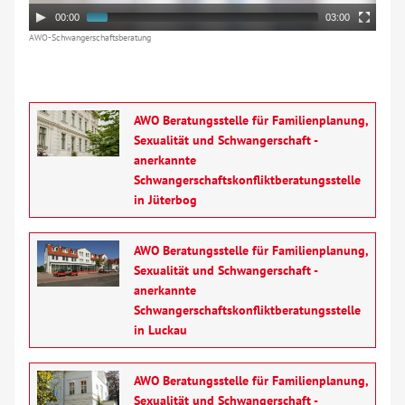
Jugendweihe
00:00
03:00
AWO-Schwangerschaftsberatung
Kitas
Netzwerk Gesunde Kinder
AWO Beratungsstelle für Familienplanung,
Sexualität und Schwangerschaft -
anerkannte
Schwangerschaft
Schwangerschaftskonfliktberatungsstelle
in Jüterbog
Sozialpädagogische Familienhilfe
AWO Beratungsstelle für Familienplanung,
Tagesgruppe
Sexualität und Schwangerschaft -
anerkannte
Teilhabeassistenz
Schwangerschaftskonfliktberatungsstelle
in Luckau
Wohnen
AWO Beratungsstelle für Familienplanung,
Sexualität und Schwangerschaft -