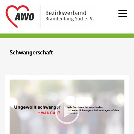
Kids & Teens
Schwangerschaft
Erziehungs- und Familienberatung
Fachberatung Sprache
Familienunterstützender Dienst
Frühförderung
Jugend(sozial)arbeit