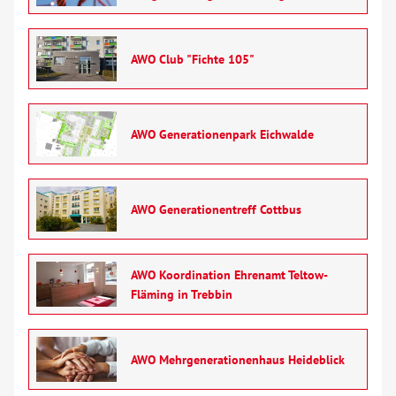
Glossar
AWO Club "Fichte 105"
Suche
Kontakt
AWO Generationenpark Eichwalde
AWO BB Süd
AWO Generationentreff Cottbus
AWO Koordination Ehrenamt Teltow-
Fläming in Trebbin
AWO Mehrgenerationenhaus Heideblick