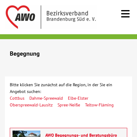
Kids & Teens
Begegnung
Senioren
Menschen mit Behinderung
Bitte klicken Sie zunächst auf die Region, in der Sie ein
Angebot suchen:
Beratung & Hilfe
Cottbus
Dahme-Spreewald
Elbe-Elster
Oberspreewald-Lausitz
Spree-Neiße
Teltow-Fläming
Begegnung
Begegnungsstätten
AWO Begegnungs- und Beratungsbüro