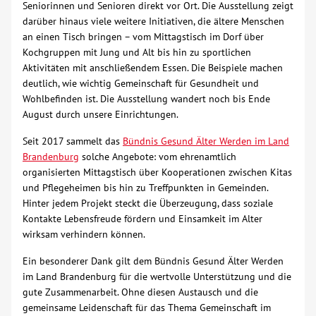
Seniorinnen und Senioren direkt vor Ort. Die Ausstellung zeigt
darüber hinaus viele weitere Initiativen, die ältere Menschen
Über uns
an einen Tisch bringen – vom Mittagstisch im Dorf über
Kochgruppen mit Jung und Alt bis hin zu sportlichen
Veranstaltungen
Aktivitäten mit anschließendem Essen. Die Beispiele machen
deutlich, wie wichtig Gemeinschaft für Gesundheit und
Wohlbefinden ist. Die Ausstellung wandert noch bis Ende
Spenden
August durch unsere Einrichtungen.
Seit 2017 sammelt das
Bündnis Gesund Älter Werden im Land
Mitmachen
Brandenburg
solche Angebote: vom ehrenamtlich
organisierten Mittagstisch über Kooperationen zwischen Kitas
Karriere
und Pflegeheimen bis hin zu Treffpunkten in Gemeinden.
Hinter jedem Projekt steckt die Überzeugung, dass soziale
Kontakte Lebensfreude fördern und Einsamkeit im Alter
Ausbildung
wirksam verhindern können.
Ein besonderer Dank gilt dem Bündnis Gesund Älter Werden
Glossar
im Land Brandenburg für die wertvolle Unterstützung und die
gute Zusammenarbeit. Ohne diesen Austausch und die
Suche
gemeinsame Leidenschaft für das Thema Gemeinschaft im