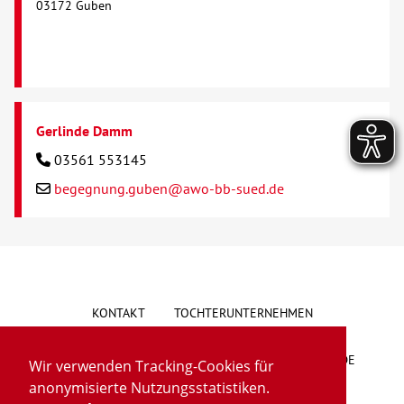
03172 Guben
Gerlinde Damm
03561 553145
begegnung.guben@awo-bb-sued.de
KONTAKT
TOCHTERUNTERNEHMEN
HINWEISGEBERSYSTEM
VORSCHLAG/BESCHWERDE
Wir verwenden Tracking-Cookies für
anonymisierte Nutzungsstatistiken.