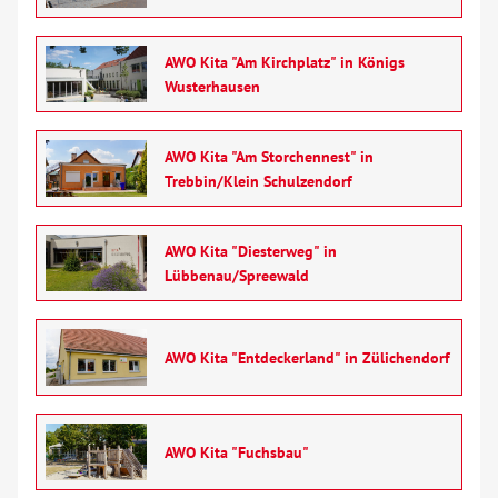
Senioren
AWO Kita "Am Kirchplatz" in Königs
Menschen mit Behinderung
Wusterhausen
Beratung & Hilfe
AWO Kita "Am Storchennest" in
Trebbin/Klein Schulzendorf
Begegnung
AWO Kita "Diesterweg" in
Bildung
Lübbenau/Spreewald
Über uns
AWO Kita "Entdeckerland" in Zülichendorf
Veranstaltungen
Spenden
AWO Kita "Fuchsbau"