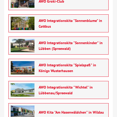
AWO Groki-Club
Jugendweihe
Kitas
AWO Integrationskita "Sonnenblume" in
Cottbus
Netzwerk Gesunde Kinder
AWO Integrationskita "Sonnenkinder" in
Schwangerschaft
Lübben (Spreewald)
Sozialpädagogische Familienhilfe
AWO Integrationskita "Spielspaß" in
Königs Wusterhausen
Tagesgruppe
AWO Integrationskita "Wichtel" in
Teilhabeassistenz
Lübbenau/Spreewald
Wohnen
AWO Kita "Am Hasenwäldchen" in Wildau