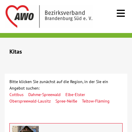
Kids & Teens
Kitas
Erziehungs- und Familienberatung
Fachberatung Sprache
Bitte klicken Sie zunächst auf die Region, in der Sie ein
Angebot suchen:
Familienunterstützender Dienst
Cottbus
Dahme-Spreewald
Elbe-Elster
Oberspreewald-Lausitz
Spree-Neiße
Teltow-Fläming
Frühförderung
Jugend(sozial)arbeit