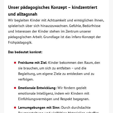
Unser pädagogisches Konzept – kindzentriert
Über uns
und alltagsnah
Wir begleiten Kinder mit Achtsamkeit und ermöglichen ihnen,
Veranstaltungen
spielerisch über sich hinauszuwachsen. Gefühle, Bedürfnisse
und Interessen der Kinder stehen im Zentrum unserer
pädagogischen Arbeit. Grundlage ist das infans-Konzept der
Spenden
Frühpädagogik.
Mitmachen
Das bedeutet konkret:
Freiräume mit Ziel
: Kinder bekommen den Raum, den
Karriere
sie brauchen, um sich zu entfalten – und die
Begleitung, um eigene Ziele zu entdecken und zu
verfolgen.
Ausbildung
Emotionale Entwicklung:
Wir fördern gezielt
emotionale Intelligenz, indem wir Kindern mit
Glossar
Einfühlungsvermögen und Respekt begegnen.
Lernumgebungen mit Sinn:
Durch durchdachte
Suche