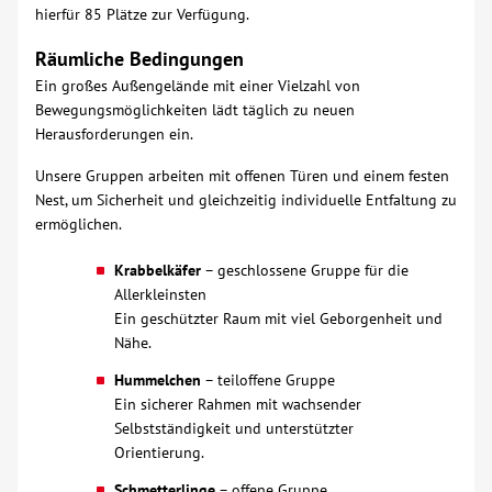
hierfür 85 Plätze zur Verfügung.
Über uns
Räumliche Bedingungen
Ein großes Außengelände mit einer Vielzahl von
Veranstaltungen
Bewegungsmöglichkeiten lädt täglich zu neuen
Herausforderungen ein.
Spenden
Unsere Gruppen arbeiten mit offenen Türen und einem festen
Nest, um Sicherheit und gleichzeitig individuelle Entfaltung zu
ermöglichen.
Mitmachen
Krabbelkäfer
– geschlossene Gruppe für die
Karriere
Allerkleinsten
Ein geschützter Raum mit viel Geborgenheit und
Nähe.
Ausbildung
Hummelchen
– teiloffene Gruppe
Ein sicherer Rahmen mit wachsender
Glossar
Selbstständigkeit und unterstützter
Orientierung.
Suche
Schmetterlinge
– offene Gruppe