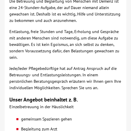
Die Betreuung und Begleitung von Menschen mit Demenz ist
eine 24-Stunden-Aufgabe, der auf Dauer niemand allein
Über uns
gewachsen ist. Deshalb ist es wichtig, Hilfe und Unterstützung
zu bekommen und auch anzunehmen.
Veranstaltungen
Entlastung, freie Stunden und Tage, Erholung und Gespräche
mit anderen Menschen sind notwendig, um diese Aufgabe zu
Spenden
bewältigen. Es ist kein Egoismus, an sich selbst zu denken,
sondern Voraussetzung dafür, den Belastungen gewachsen zu
sein.
Mitmachen
Jede/Jeder Pflegebedürftige hat auf Antrag Anspruch auf die
Betreuungs- und Entlastungsleistungen. In einem
Karriere
persönlichen Beratungsgespräch erläutern wir Ihnen gern Ihre
individuellen Möglichkeiten. Sprechen Sie uns an.
Ausbildung
Unser Angebot beinhaltet z. B.
Einzelbetreuung in der Häuslichkeit
Glossar
gemeinsam Spazieren gehen
Suche
Begleitung zum Arzt