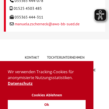
035365 444-078
01525 4503 485
035365 444-311
manuela.zscherneck@awo-bb-sued.de
KONTAKT
TOCHTERUNTERNEHMEN
HINWEISGEBERSYSTEM
VORSCHLAG/BESCHWERDE
Wir verwenden Tracking-Cookies für
anonymisierte Nutzungsstatistiken.
LIEFERKETTENGESETZ
BARRIEREFREIHEIT
Datenschutz
Cookies Ablehnen
IMPRESSUM
DATENSCHUTZ
TRANSPARENZ
Ok