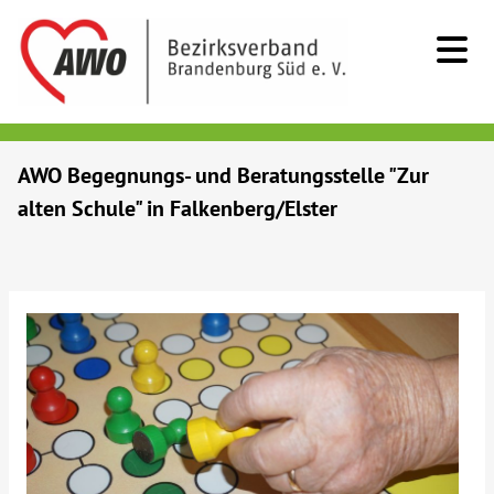
Kids & Teens
AWO Begegnungs- und Beratungsstelle "Zur
alten Schule" in Falkenberg/Elster
Senioren
Menschen mit Behinderung
Beratung & Hilfe
Begegnung
Bildung