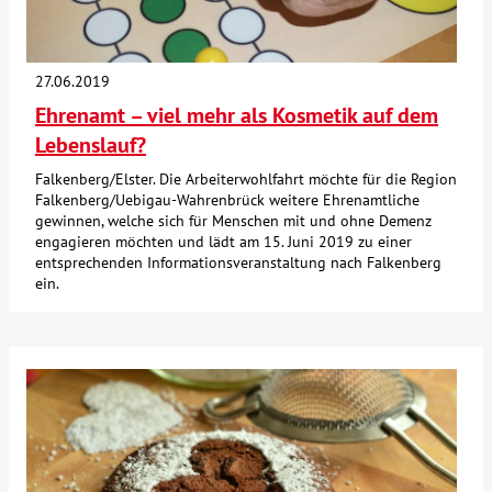
Über uns
27.06.2019
Veranstaltungen
Ehrenamt – viel mehr als Kosmetik auf dem
Lebenslauf?
Spenden
Falkenberg/Elster. Die Arbeiterwohlfahrt möchte für die Region
Falkenberg/Uebigau-Wahrenbrück weitere Ehrenamtliche
gewinnen, welche sich für Menschen mit und ohne Demenz
Mitmachen
engagieren möchten und lädt am 15. Juni 2019 zu einer
entsprechenden Informationsveranstaltung nach Falkenberg
ein.
Karriere
Ausbildung
Glossar
Suche