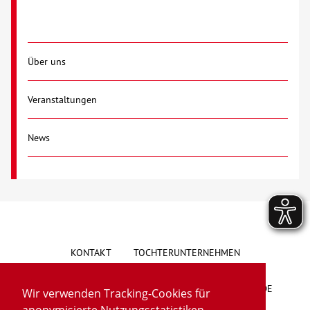
Über uns
Veranstaltungen
News
KONTAKT
TOCHTERUNTERNEHMEN
HINWEISGEBERSYSTEM
VORSCHLAG/BESCHWERDE
Wir verwenden Tracking-Cookies für