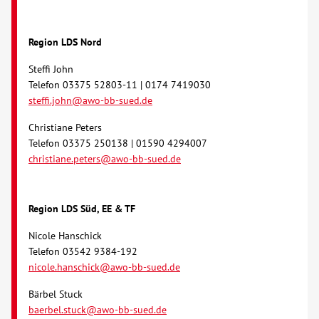
Kontakt
Region LDS Nord
Steffi John
AWO BB Süd
Telefon 03375 52803-11 | 0174 7419030
steffi.john@awo-bb-sued.de
Christiane Peters
Telefon 03375 250138 | 01590 4294007
christiane.peters@awo-bb-sued.de
Region LDS Süd, EE & TF
Nicole Hanschick
Telefon 03542 9384-192
nicole.hanschick@awo-bb-sued.de
Bärbel Stuck
baerbel.stuck@awo-bb-sued.de