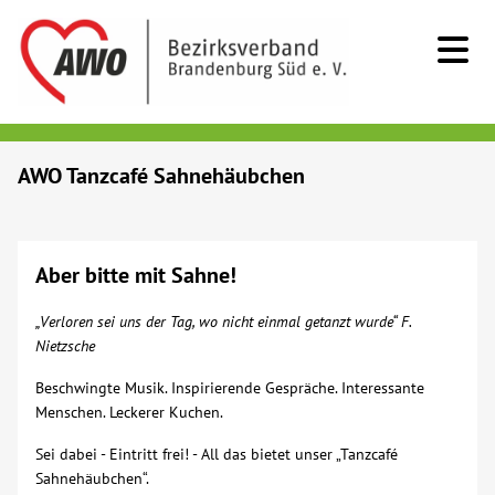
Kids & Teens
AWO Tanzcafé Sahnehäubchen
Senioren
Aber bitte mit Sahne!
Menschen mit Behinderung
„Verloren sei uns der Tag, wo nicht einmal getanzt wurde“ F.
Beratung & Hilfe
Nietzsche
Beschwingte Musik. Inspirierende Gespräche. Interessante
Begegnung
Menschen. Leckerer Kuchen.
Sei dabei - Eintritt frei! - All das bietet unser „Tanzcafé
Bildung
Sahnehäubchen“.