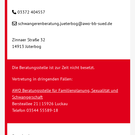
03372 404557
schwangerenberatung.jueterbog@awo-bb-sued.de
Zinnaer Straße 32
14913 Jüterbog
Die Beratungsstelle ist zur Zeit nicht besetzt.
Vertretung in dringenden Fällen:
AWO Beratungsstelle für Familienplanung, Sexualität und
Schwangerschaft
Bersteallee 21 | 15926 Luckau
Telefon 03544 55589-18