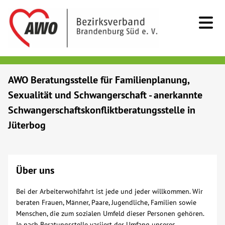
Kids & Teens
AWO Beratungsstelle für Familienplanung,
Sexualität und Schwangerschaft - anerkannte
Senioren
Schwangerschaftskonfliktberatungsstelle in
Jüterbog
Menschen mit Behinderung
Beratung & Hilfe
Über uns
Begegnung
Bei der Arbeiterwohlfahrt ist jede und jeder willkommen. Wir
beraten Frauen, Männer, Paare, Jugendliche, Familien sowie
Menschen, die zum sozialen Umfeld dieser Personen gehören.
Bildung
Je nach Beratungsstelle variiert der Umfang unseres