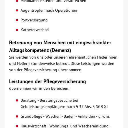
Medikamete stellen und verabreichen
Über uns
Augentropfen nach Operationen
Portversorgung
Veranstaltungen
Katheterwechsel
Betreuung von Menschen mit eingeschränkter
Spenden
Alltagskompetenz (Demenz)
Sie werden von uns oder unseren ehrenamtlichen Helferinnen
Mitmachen
und Helfern stundenweise betreut. Diese Leistungen werden
von der Pflegeversicherung übernommen.
Karriere
Leistungen der Pflegeversicherung
übernehmen wir in den Bereichen:
Ausbildung
Beratung - Beratungsbesuche bei
Geldleistungsempfängern nach § 37 Abs. 3 SGB XI
Glossar
Grundpflege - Waschen - Baden - Ankleiden - u. v. m.
Suche
Hauswirtschaft - Wohnungs- und Wäschereinigung -