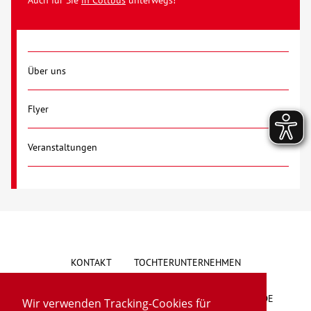
Auch für Sie
in Cottbus
unterwegs!
Über uns
Flyer
Veranstaltungen
KONTAKT
TOCHTERUNTERNEHMEN
HINWEISGEBERSYSTEM
VORSCHLAG/BESCHWERDE
Wir verwenden Tracking-Cookies für