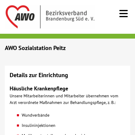
Kids & Teens
AWO Sozialstation Peitz
Senioren
Details zur Einrichtung
Menschen mit Behinderung
Häusliche Krankenpflege
Beratung & Hilfe
Unsere Mitarbeiterinnen und Mitarbeiter übernehmen vom
Arzt verordnete Maßnahmen zur Behandlungspflege, z. B.:
Begegnung
Wundverbände
Insulininjektionen
Bildung