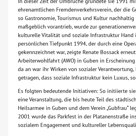
In dieser Zeit der Umbrüche gründete sie 1991 
ehrenamtlichen Fremdenverkehrsverein, der die Gu
so Gastronomie, Tourismus und Kultur nachhaltig s
maßgeblich vorantrieb, wurde zur generationenv
kulturelle Vitalität und soziale Infrastruktur H
persönlichen Tiefpunkt 1994, der durch eine Oper
gekennzeichnet war, zeigte Renate Bossack erneut 
Arbeiterwohlfahrt (AWO) in Guben in Erscheinun
da an war ihr Wirken von sozialer Verantwortung,
getragen, dass soziale Infrastruktur kein Luxus, 
Es folgten bedeutende Initiativen: So initiierte 
eine Veranstaltung, die bis heute Teil des städtisc
Heilsarmee in Guben und dem Verein „Gubfrau“ legt
2001 wurde das Parkfest in der Platanenstraße in
sozialem Engagement und kultureller Lebensqualit