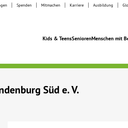
ngen
Spenden
Mitmachen
Karriere
Ausbildung
Gl
Kids & Teens
Senioren
Menschen mit B
denburg Süd e. V.