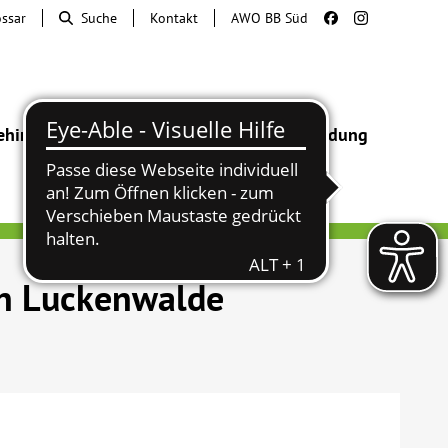
ossar
Suche
Kontakt
AWO BB Süd
ehinderung
Beratung & Hilfe
Begegnung
Bildung
in Luckenwalde