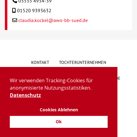
03535 4934-39
01520 9393632
claudia.kockel@awo-bb-sued.de
KONTAKT
TOCHTERUNTERNEHMEN
HINWEISGEBERSYSTEM
VORSCHLAG/BESCHWERDE
Wir verwenden Tracking-Cookies für
anonymisierte Nutzungsstatistiken.
LIEFERKETTENGESETZ
BARRIEREFREIHEIT
Datenschutz
Cookies Ablehnen
IMPRESSUM
DATENSCHUTZ
TRANSPARENZ
Ok