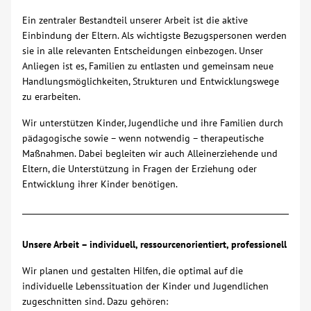
Ein zentraler Bestandteil unserer Arbeit ist die aktive
Über uns
Einbindung der Eltern. Als wichtigste Bezugspersonen werden
sie in alle relevanten Entscheidungen einbezogen. Unser
Veranstaltungen
Anliegen ist es, Familien zu entlasten und gemeinsam neue
Handlungsmöglichkeiten, Strukturen und Entwicklungswege
zu erarbeiten.
Spenden
Wir unterstützen Kinder, Jugendliche und ihre Familien durch
pädagogische sowie – wenn notwendig – therapeutische
Mitmachen
Maßnahmen. Dabei begleiten wir auch Alleinerziehende und
Eltern, die Unterstützung in Fragen der Erziehung oder
Karriere
Entwicklung ihrer Kinder benötigen.
Ausbildung
Unsere Arbeit – individuell, ressourcenorientiert, professionell
Glossar
Wir planen und gestalten Hilfen, die optimal auf die
individuelle Lebenssituation der Kinder und Jugendlichen
Suche
zugeschnitten sind. Dazu gehören: