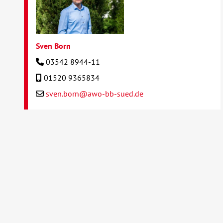
Sven Born
03542 8944-11
01520 9365834
sven.born@awo-bb-sued.de