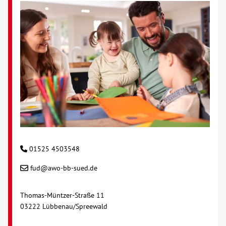
Kontakt
AWO BB Süd
01525 4503548
fud@awo-bb-sued.de
Thomas-Müntzer-Straße 11
03222 Lübbenau/Spreewald