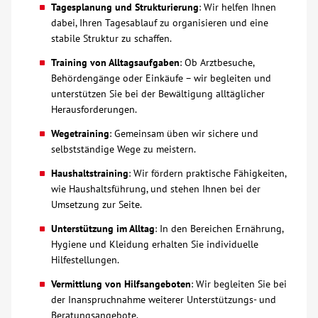
Tagesplanung und Strukturierung
: Wir helfen Ihnen
dabei, Ihren Tagesablauf zu organisieren und eine
Über uns
stabile Struktur zu schaffen.
Training von Alltagsaufgaben
: Ob Arztbesuche,
Veranstaltungen
Behördengänge oder Einkäufe – wir begleiten und
unterstützen Sie bei der Bewältigung alltäglicher
Spenden
Herausforderungen.
Wegetraining
: Gemeinsam üben wir sichere und
Mitmachen
selbstständige Wege zu meistern.
Haushaltstraining
: Wir fördern praktische Fähigkeiten,
Karriere
wie Haushaltsführung, und stehen Ihnen bei der
Umsetzung zur Seite.
Ausbildung
Unterstützung im Alltag
: In den Bereichen Ernährung,
Hygiene und Kleidung erhalten Sie individuelle
Hilfestellungen.
Glossar
Vermittlung von Hilfsangeboten
: Wir begleiten Sie bei
der Inanspruchnahme weiterer Unterstützungs- und
Suche
Beratungsangebote.