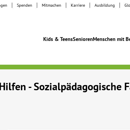
ngen
Spenden
Mitmachen
Karriere
Ausbildung
Gl
Kids & Teens
Senioren
Menschen mit B
lfen - Sozialpädagogische Fa