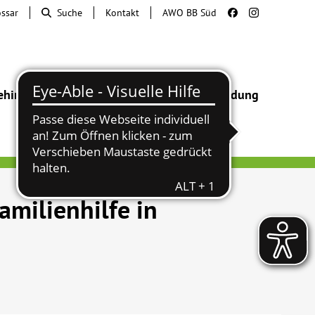
ossar
Suche
Kontakt
AWO BB Süd
ehinderung
Beratung & Hilfe
Begegnung
Bildung
milienhilfe in