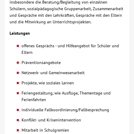
insbesondere die Beratung/Begleitung von einzelnen
Schülern, sozialpädagogische Gruppenarbeit, Zusammenarbeit
Über uns
und Gespräche mit den Lehrkräften, Gespräche mit den Eltern
und die Mitwirkung an Unterrichtsprojekten.
Veranstaltungen
Leistungen
Spenden
offenes Gesprächs - und Hilfeangebot für Schüler und
Eltern
Mitmachen
Präventionsangebote
Netzwerk- und Gemeinwesenarbeit
Karriere
Projekte, wie soziales Lernen
Feriengestaltung, wie Ausflüge, Thementage und
Ausbildung
Ferienfahrten
individuelle Fallkoordinierung/Fallbesprechung
Glossar
Konflikt- und Krisenintervention
Suche
Mitarbeit in Schulgremien