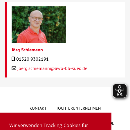
Jörg Schiemann
01520 9302191
joerg.schiemann@awo-bb-sued.de
KONTAKT
TOCHTERUNTERNEHMEN
HINWEISGEBERSYSTEM
VORSCHLAG/BESCHWERDE
Wir verwenden Tracking-Cookies für