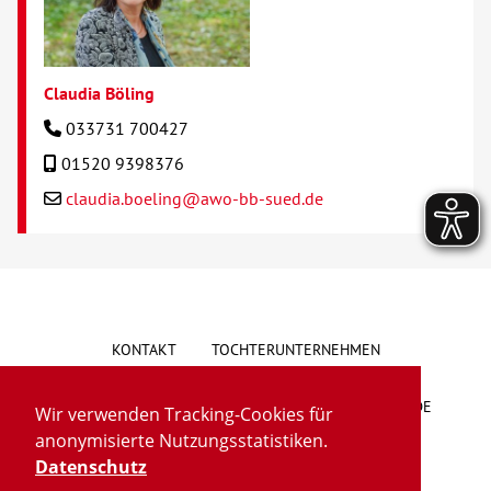
Claudia Böling
033731 700427
01520 9398376
claudia.boeling@awo-bb-sued.de
KONTAKT
TOCHTERUNTERNEHMEN
HINWEISGEBERSYSTEM
VORSCHLAG/BESCHWERDE
Wir verwenden Tracking-Cookies für
anonymisierte Nutzungsstatistiken.
LIEFERKETTENGESETZ
BARRIEREFREIHEIT
Datenschutz