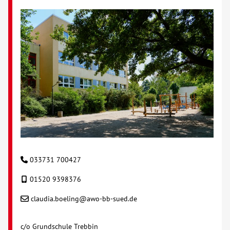
Kontakt
AWO BB Süd
033731 700427
01520 9398376
claudia.boeling@awo-bb-sued.de
c/o Grundschule Trebbin