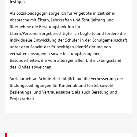
festigen.
Über uns
Als Sozialpädagogin sorge ich für Angebote in zeitnaher
Absprache mit Eltern, Lehrkräften und Schulleitung und
übernehme die Beratungsfunktion für
Veranstaltungen
Eltern/Personensorgeberechtigte. Ich begleite und fördere die
individuelle Entwicklung der Schüler in der Schulgemeinschaft
Spenden
unter dem Aspekt der frühzeitigen Identifizierung von
verhaltensbezogenen sowie leistungsbezogenen
Besonderheiten, die vom altersgemäßen Entwicklungsstand
Mitmachen
des Kindes abweichen.
Sozialarbeit an Schule zielt folglich auf die Verbesserung der
Karriere
Bildungsbedingungen für Kinder ab und leistet sowohl
Beziehungs- und Vertrauensarbeit, als auch Beratung und
Ausbildung
Projektarbeit.
Glossar
Suche