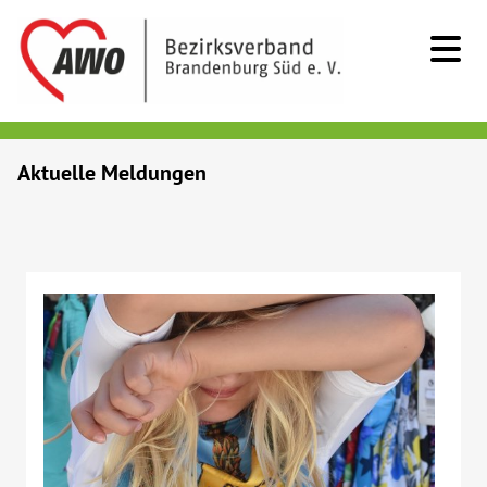
Kids & Teens
Aktuelle Meldungen
Senioren
Menschen mit Behinderung
Beratung & Hilfe
Begegnung
Bildung