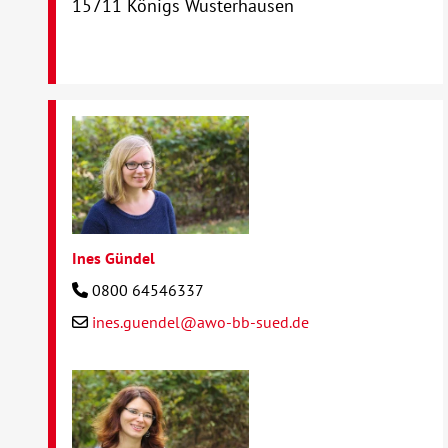
15711 Königs Wusterhausen
Ines Gündel
0800 64546337
ines.guendel@awo-bb-sued.de