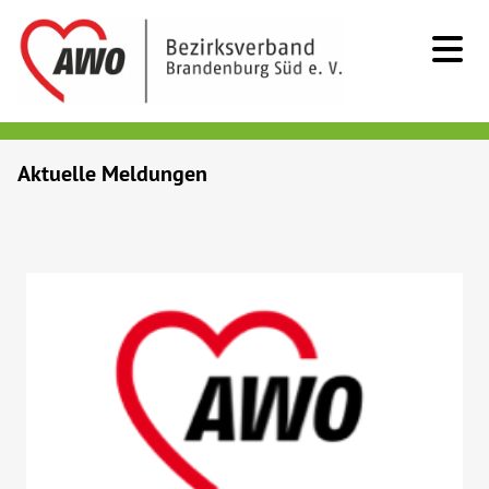
Kids & Teens
Aktuelle Meldungen
Senioren
Menschen mit Behinderung
Beratung & Hilfe
Begegnung
Bildung