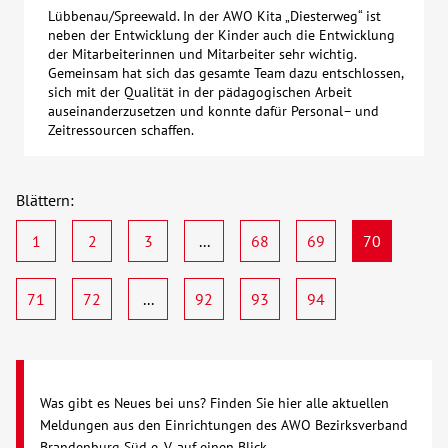
Lübbenau/Spreewald. In der AWO Kita „Diesterweg“ ist
neben der Entwicklung der Kinder auch die Entwicklung
der Mitarbeiterinnen und Mitarbeiter sehr wichtig.
Gemeinsam hat sich das gesamte Team dazu entschlossen,
sich mit der Qualität in der pädagogischen Arbeit
auseinanderzusetzen und konnte dafür Personal– und
Zeitressourcen schaffen.
Blättern:
1
2
3
...
68
69
70
71
72
...
92
93
94
Was gibt es Neues bei uns? Finden Sie hier alle aktuellen
Meldungen aus den Einrichtungen des AWO Bezirksverband
Brandenburg Süd e. V. auf einen Blick.