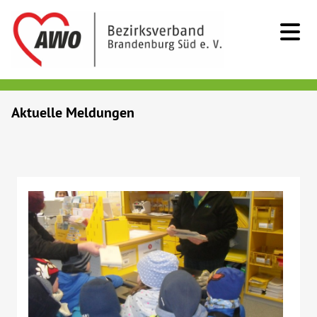
Kids & Teens
Aktuelle Meldungen
Senioren
Menschen mit Behinderung
Beratung & Hilfe
Begegnung
Bildung