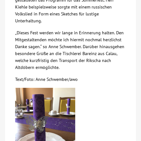
gestalteten das Programm für das Sommerfest. Herr
Kiehle beispielsweise sorgte mit einem russischen
Kontakt
Volkslied in Form eines Sketches für lustige
Unterhaltung.
AWO BB Süd
„Dieses Fest werden wir lange in Erinnerung halten. Den
Mitgestaltenden möchte ich hiermit nochmal herzlichst
Danke sagen.“ so Anne Schwember. Darüber hinausgehen
besondere Grüße an die Tischlerei Bareinz aus Calau,
welche kurzfristig den Transport der Rikscha nach
Altdöbern ermöglichte.
Text/Foto: Anne Schwember/awo