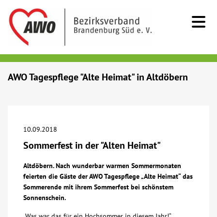
Kids & Teens
AWO Tagespflege "Alte Heimat" in Altdöbern
Senioren
Menschen mit Behinderung
10.09.2018
Sommerfest in der "Alten Heimat"
Beratung & Hilfe
Altdöbern. Nach wunderbar warmen Sommermonaten
feierten die Gäste der AWO Tagespflege „Alte Heimat“ das
Begegnung
Sommerende mit ihrem Sommerfest bei schönstem
Sonnenschein.
Bildung
„Was war das für ein Hochsommer in diesem Jahr!“