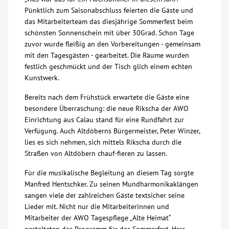
Pünktlich zum Saisonabschluss feierten die Gäste und
Über uns
das Mitarbeiterteam das diesjährige Sommerfest beim
schönsten Sonnenschein mit über 30Grad. Schon Tage
zuvor wurde fleißig an den Vorbereitungen - gemeinsam
Veranstaltungen
mit den Tagesgästen - gearbeitet. Die Räume wurden
festlich geschmückt und der Tisch glich einem echten
Spenden
Kunstwerk.
Bereits nach dem Frühstück erwartete die Gäste eine
Mitmachen
besondere Überraschung: die neue Rikscha der AWO
Einrichtung aus Calau stand für eine Rundfahrt zur
Verfügung. Auch Altdöberns Bürgermeister, Peter Winzer,
Karriere
lies es sich nehmen, sich mittels Rikscha durch die
Straßen von Altdöbern chauf-fieren zu lassen.
Ausbildung
Für die musikalische Begleitung an diesem Tag sorgte
Manfred Hentschker. Zu seinen Mundharmonikaklängen
Glossar
sangen viele der zahlreichen Gäste textsicher seine
Lieder mit. Nicht nur die Mitarbeiterinnen und
Mitarbeiter der AWO Tagespflege „Alte Heimat“
Suche