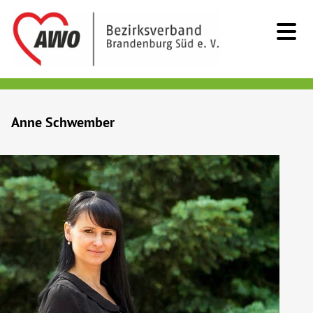
Kids & Teens
Anne Schwember
Senioren
Menschen mit Behinderung
Beratung & Hilfe
Begegnung
Bildung