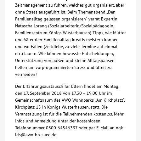
Zeitmanagement zu führen, welches gut organisiert, aber
ohne Stress ausgeführt ist. Beim Themenabend „Den
Kontakt
Familienalltag gelassen organisieren“ verrät Expertin
Natascha Lorang (Sozialarbeiterin/Sozialpädagogin,
AWO BB Süd
Familienzentrum Königs Wusterhausen) Tipps, wie Mütter
und Väter den Familienalltag kreativ meistern können
und wo Fallen (Zeitdiebe, zu viele Termine auf einmal
etc.) lauern. Wie können bewusste Entscheidungen,
Unterstützung von außen und kleine Alltagspausen
helfen um vorprogrammierten Stress und Streit zu
vermeiden?
Der Erfahrungsaustausch für Eltern findet am Montag,
den 17. September 2018 von 17.30 – 19.00 Uhr im
Gemeinschaftsraum des AWO Wohnparks „Am Kirchplatz“,
Kirchplatz 15 in Königs Wusterhausen, statt. Die
Veranstaltung ist für die Teilnehmenden kostenlos. Mehr
Infos und Anmeldung unter der kostenlosen
Telefonnummer 0800-64546337 oder per E-Mail an ngk-
lds@awo-bb-sued.de