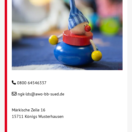
0800 64546337
ngk-lds@awo-bb-sued.de
Märkische Zeile 16
15711 Königs Wusterhausen