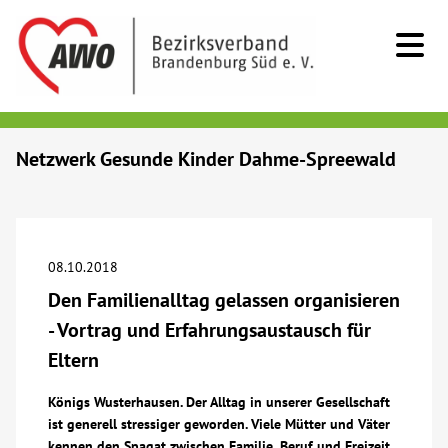
Kids & Teens
Netzwerk Gesunde Kinder Dahme-Spreewald
Senioren
Menschen mit Behinderung
08.10.2018
Den Familienalltag gelassen organisieren
Beratung & Hilfe
- Vortrag und Erfahrungsaustausch für
Eltern
Begegnung
Königs Wusterhausen. Der Alltag in unserer Gesellschaft
ist generell stressiger geworden. Viele Mütter und Väter
Bildung
kennen den Spagat zwischen Familie, Beruf und Freizeit.