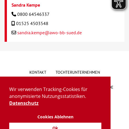
Sandra Kempe
0800 64546337
01525 4503548
sandra.kempe@awo-bb-sued.de
KONTAKT
TOCHTERUNTERNEHMEN
HINWEISGEBERSYSTEM
VORSCHLAG/BESCHWERDE
Wir verwenden Tracking-Cookies für
anonymisierte Nutzungsstatistiken.
LIEFERKETTENGESETZ
BARRIEREFREIHEIT
Datenschutz
Cookies Ablehnen
IMPRESSUM
DATENSCHUTZ
TRANSPARENZ
Ok