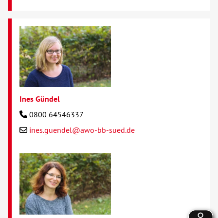
Ines Gündel
0800 64546337
ines.guendel@awo-bb-sued.de