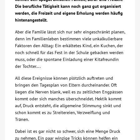
Die berufliche Tätigkeit kann noch ganz gut organisiert
Über uns
werden, die Freizeit und eigene Erholung werden häufig
hintenangestellt.
Veranstaltungen
Aber die Familie lässt sich nur sehr eingeschränkt planen,
denn im Familienleben bestimmen viele unkalkulierbare
Faktoren den Alltag: Ein erkältetes Kind, ein Kuchen, der
Spenden
noch schnell für das Fest in der Schule gebacken werden
muss, oder die spontane Einladung einer Kitafreundin
Mitmachen
der Tochter….
All diese Ereignisse können plötzlich auftreten und
Karriere
bringen den Tagesplan von Eltern durcheinander. Oft
liegen die Nerven blank, weil es zu zeitlichen Engpässen
kommt oder sich manches überschneidet. Hektik kommt
Ausbildung
auf, Druck entsteht, die allgemeine Stimmung sinkt und
schon kommt es zu Streitereien, Verzweiflung und
Glossar
Tränen.
Dabei ist es gar nicht so schwer, sich eine Menge Druck
Suche
zu nehmen. Ein paar winzige Tricks können helfen ein