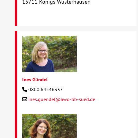
15711 Königs Wusterhausen
Ines Gündel
0800 64546337
ines.guendel@awo-bb-sued.de