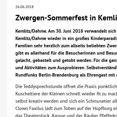
26.06.2018
Zwergen-Sommerfest in Keml
Kemlitz/Dahme. Am 30. Juni 2018 verwandelt sich 
Kemlitz/Dahme wieder in ein großes Kinderparadi
Familien sehr herzlich zum allseits beliebten Zw
gibt es allerhand für die Besucherinnen und Besu
gelacht, gebastelt und getobt werden. Für die gan
und Aktivitäten zum Ausprobieren. Selbstverstän
Rundfunks Berlin-Brandenburg als Ehrengast mit da
Die Teddysprechstunde öffnet die Praxis pünktlic
Kuscheltiere der Kleinen schnell wieder fit zu mac
selbst kreativ werden und sich ein Schmusetier a
Clown Faxilus lädt zum Toben auf der Hüpfburg e
das Theaterstück „Kaspar und der Räuber Pfefferk