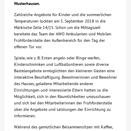
Wusterhausen.
Über uns
Zahlreiche Angebote für Kinder und die sommerlichen
Temperaturen lockten am 5. September 2018 in die
Veranstaltungen
Märkische Zeile 14/15. Schon um die Mittagszeit
bereitete das Team der AWO Ambulanten und Mobilen
Frühförderstelle den Außenbereich für den Tag der
Spenden
offenen Tür vor.
Spiele, wie z. B. Enten angeln oder Ringe werfen,
Mitmachen
Kinderschminken und Luftballontieren sowie diverse
Bastelangebote ermöglichten den kleineren Gästen eine
Karriere
interaktive Beschäftigung. Bewohnerinnen und Bewohner
des Hauses, geladene Mitarbeitende anderer
Einrichtungen und interessierte Eltern hatten so die
Ausbildung
Möglichkeit, sich in den Räumlichkeiten umzuschauen
und sich bei den Mitarbeiterinnen der Frühförderstelle
über die Angebote und Leistungen der Einrichtung zu
Glossar
informieren.
Suche
Während des gemütlichen Beisammensitzen mit Kaffee,