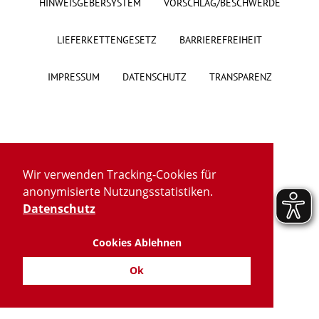
HINWEISGEBERSYSTEM
VORSCHLAG/BESCHWERDE
Über uns
LIEFERKETTENGESETZ
BARRIEREFREIHEIT
Veranstaltungen
IMPRESSUM
DATENSCHUTZ
TRANSPARENZ
Spenden
Mitmachen
Wir verwenden Tracking-Cookies für
Karriere
anonymisierte Nutzungsstatistiken.
Datenschutz
Ausbildung
Cookies Ablehnen
Glossar
Ok
Suche