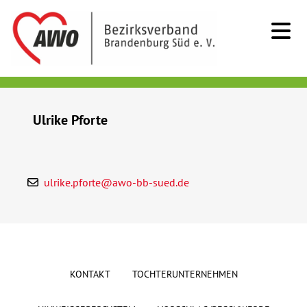
Kids & Teens
Ulrike Pforte
Senioren
Menschen mit Behinderung
ulrike.pforte@awo-bb-sued.de
Beratung & Hilfe
Begegnung
KONTAKT
TOCHTERUNTERNEHMEN
Bildung