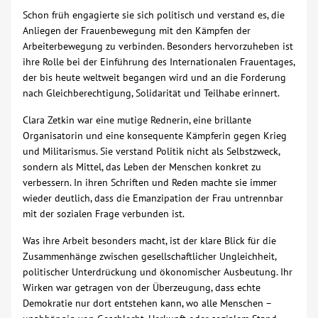
Schon früh engagierte sie sich politisch und verstand es, die
Über uns
Anliegen der Frauenbewegung mit den Kämpfen der
Arbeiterbewegung zu verbinden. Besonders hervorzuheben ist
ihre Rolle bei der Einführung des Internationalen Frauentages,
Veranstaltungen
der bis heute weltweit begangen wird und an die Forderung
nach Gleichberechtigung, Solidarität und Teilhabe erinnert.
Spenden
Clara Zetkin war eine mutige Rednerin, eine brillante
Organisatorin und eine konsequente Kämpferin gegen Krieg
Mitmachen
und Militarismus. Sie verstand Politik nicht als Selbstzweck,
sondern als Mittel, das Leben der Menschen konkret zu
verbessern. In ihren Schriften und Reden machte sie immer
Karriere
wieder deutlich, dass die Emanzipation der Frau untrennbar
mit der sozialen Frage verbunden ist.
Ausbildung
Was ihre Arbeit besonders macht, ist der klare Blick für die
Zusammenhänge zwischen gesellschaftlicher Ungleichheit,
Glossar
politischer Unterdrückung und ökonomischer Ausbeutung. Ihr
Wirken war getragen von der Überzeugung, dass echte
Demokratie nur dort entstehen kann, wo alle Menschen –
Suche