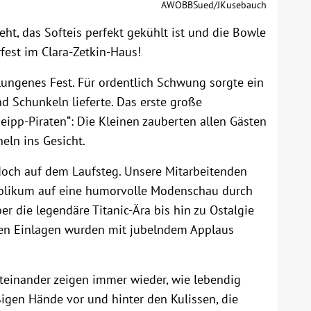
AWOBBSued/JKusebauch
eht, das Softeis perfekt gekühlt ist und die Bowle
fest im Clara-Zetkin-Haus!
lungenes Fest. Für ordentlich Schwung sorgte ein
 Schunkeln lieferte. Das erste große
ipp-Piraten“: Die Kleinen zauberten allen Gästen
eln ins Gesicht.
doch auf dem Laufsteg. Unsere Mitarbeitenden
ublikum auf eine humorvolle Modenschau durch
r die legendäre Titanic-Ära bis hin zu Ostalgie
gen Einlagen wurden mit jubelndem Applaus
einander zeigen immer wieder, wie lebendig
ßigen Hände vor und hinter den Kulissen, die