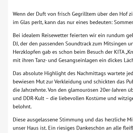
Wenn der Duft von frisch Gegrilltem über den Hof zi
im Glas perlt, kann das nur eines bedeuten: Sommer
Bei idealem Reisewetter feierten wir ein rundum ge
DJ, der den passenden Soundtrack zum Mitsingen und
Herzklopfen gab es schon beim Besuch der KITA „Kne
mit ihren Tanz- und Gesangseinlagen ein dickes Läch
Das absolute Highlight des Nachmittags wartete je
bewiesen Mut zur Verkleidung und schickten das P
die Jahrzehnte. Von den glamourösen 20er-Jahren übe
und DDR-Kult – die liebevollen Kostüme und witzi
belohnt.
Diese ausgelassene Stimmung und das herzliche Mit
unser Haus ist. Ein riesiges Dankeschön an alle flei