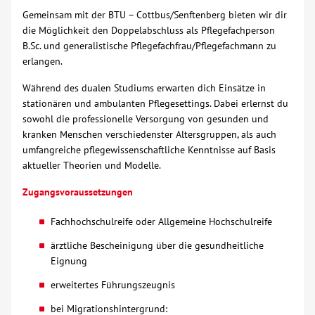
Gemeinsam mit der BTU – Cottbus/Senftenberg bieten wir dir
Über uns
die Möglichkeit den Doppelabschluss als Pflegefachperson
B.Sc. und generalistische Pflegefachfrau/Pflegefachmann zu
erlangen.
Veranstaltungen
Während des dualen Studiums erwarten dich Einsätze in
stationären und ambulanten Pflegesettings. Dabei erlernst du
Spenden
sowohl die professionelle Versorgung von gesunden und
kranken Menschen verschiedenster Altersgruppen, als auch
Mitmachen
umfangreiche pflegewissenschaftliche Kenntnisse auf Basis
aktueller Theorien und Modelle.
Karriere
Zugangsvoraussetzungen
Fachhochschulreife oder Allgemeine Hochschulreife
Ausbildung
ärztliche Bescheinigung über die gesundheitliche
Eignung
Glossar
erweitertes Führungszeugnis
Suche
bei Migrationshintergrund: