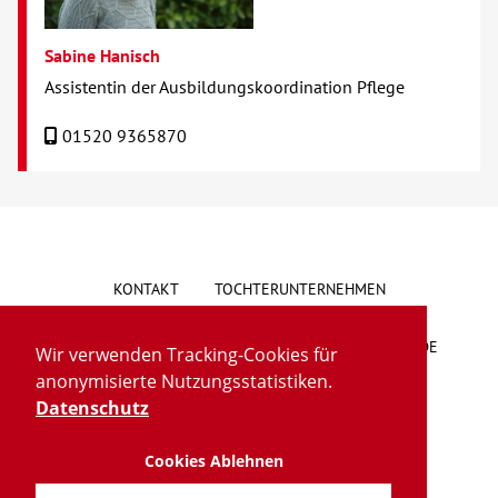
Sabine Hanisch
Assistentin der Ausbildungskoordination Pflege
01520 9365870
KONTAKT
TOCHTERUNTERNEHMEN
HINWEISGEBERSYSTEM
VORSCHLAG/BESCHWERDE
Wir verwenden Tracking-Cookies für
anonymisierte Nutzungsstatistiken.
LIEFERKETTENGESETZ
BARRIEREFREIHEIT
Datenschutz
Cookies Ablehnen
IMPRESSUM
DATENSCHUTZ
TRANSPARENZ