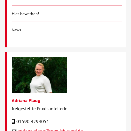
Hier bewerben!
News
Adriana Plaug
freigestellte Praxisanleiterin
01590 4294051
adriana.plaug@awo-bb-sued.de