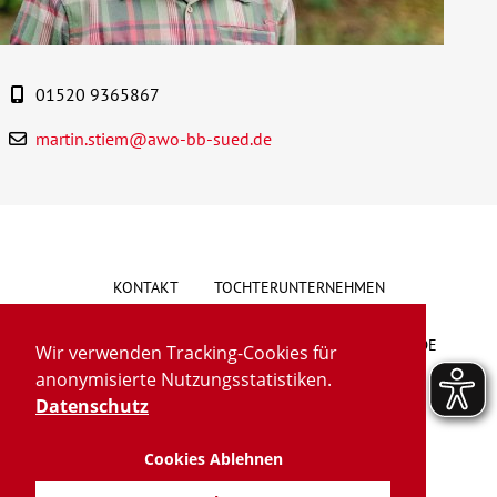
Über uns
01520 9365867
Veranstaltungen
martin.stiem@awo-bb-sued.de
Spenden
Mitmachen
KONTAKT
TOCHTERUNTERNEHMEN
Karriere
HINWEISGEBERSYSTEM
VORSCHLAG/BESCHWERDE
Wir verwenden Tracking-Cookies für
Ausbildung
anonymisierte Nutzungsstatistiken.
LIEFERKETTENGESETZ
BARRIEREFREIHEIT
Datenschutz
Glossar
Cookies Ablehnen
IMPRESSUM
DATENSCHUTZ
TRANSPARENZ
Suche