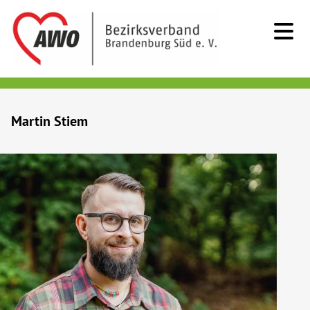
Kids & Teens
Martin Stiem
Senioren
Menschen mit Behinderung
Beratung & Hilfe
Begegnung
Bildung